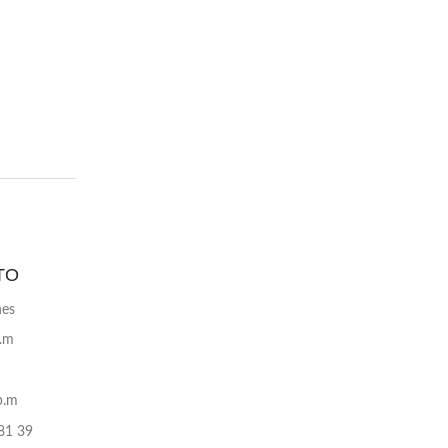
TO
nes
p.m
p.m
81 39