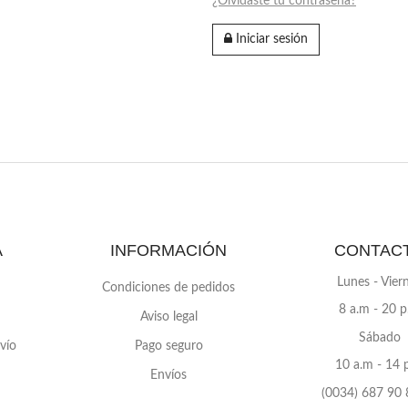
¿Olvidaste tu contraseña?
Iniciar sesión
A
INFORMACIÓN
CONTAC
Lunes - Vier
Condiciones de pedidos
8 a.m - 20 
Aviso legal
Sábado
vío
Pago seguro
10 a.m - 14 
Envíos
(0034)
687 90 